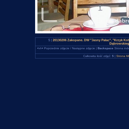
5 |
20130206 Zakopane. DW "Jasny Pałac". "Krzyk Kob
Dąbrowskieg
<-/->
Poprzednie zdjęcie / Następne zdjęcie |
Backspace
Strona ind
Całkowita ilość zdjęć:
5
|
Strona M