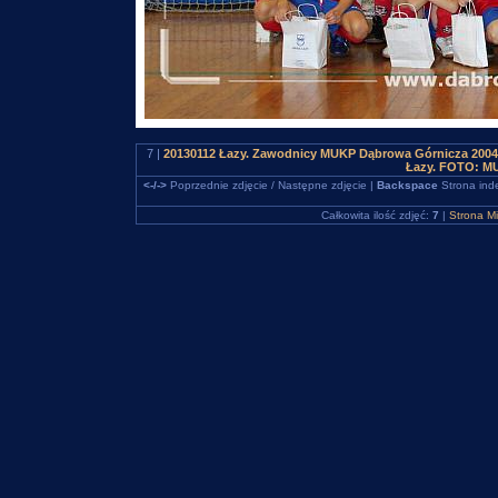
7 |
20130112 Łazy. Zawodnicy MUKP Dąbrowa Górnicza 2004 na
Łazy. FOTO: M
<-/->
Poprzednie zdjęcie / Następne zdjęcie |
Backspace
Strona ind
Całkowita ilość zdjęć:
7
|
Strona M