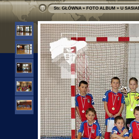
Str. GŁÓWNA
»
FOTO ALBUM
»
U SASI