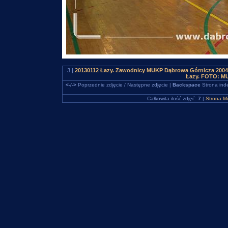
3 |
20130112 Łazy. Zawodnicy MUKP Dąbrowa Górnicza 2004 na
Łazy. FOTO: M
<-/->
Poprzednie zdjęcie / Następne zdjęcie |
Backspace
Strona ind
Całkowita ilość zdjęć:
7
|
Strona M