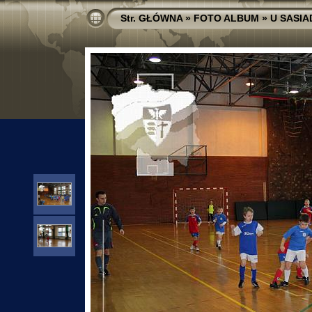
Str. GŁÓWNA
»
FOTO ALBUM
»
U SASI