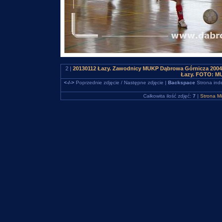
2 |
20130112 Łazy. Zawodnicy MUKP Dąbrowa Górnicza 2004 na
Łazy. FOTO: M
<-/->
Poprzednie zdjęcie / Następne zdjęcie |
Backspace
Strona ind
Całkowita ilość zdjęć:
7
|
Strona M