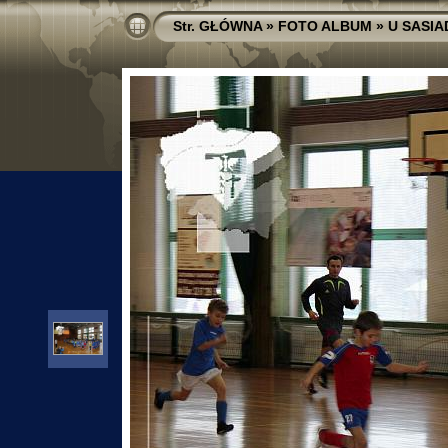
Str. GŁÓWNA
»
FOTO ALBUM
»
U SASI