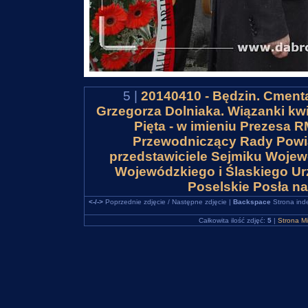
5 |
20140410 - Będzin. Cmenta
Grzegorza Dolniaka. Wiązanki kwi
Pięta - w imieniu Prezesa 
Przewodniczący Rady Powia
przedstawiciele Sejmiku Wojew
Wojewódzkiego i Ślaskiego U
Poselskie Posła na
<-/->
Poprzednie zdjęcie / Następne zdjęcie |
Backspace
Strona ind
Całkowita ilość zdjęć:
5
|
Strona M