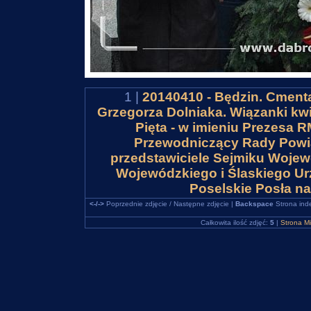
1 |
20140410 - Będzin. Cmenta
Grzegorza Dolniaka. Wiązanki kwi
Pięta - w imieniu Prezesa 
Przewodniczący Rady Powia
przedstawiciele Sejmiku Wojew
Wojewódzkiego i Ślaskiego U
Poselskie Posła na
<-/->
Poprzednie zdjęcie / Następne zdjęcie |
Backspace
Strona ind
Całkowita ilość zdjęć:
5
|
Strona M