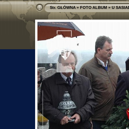
Str. GŁÓWNA
»
FOTO ALBUM
»
U SASI