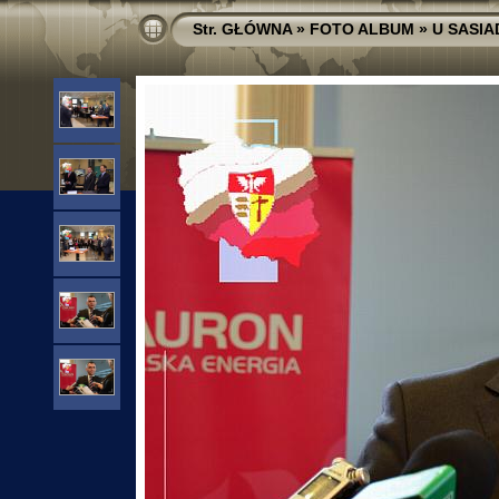
Str. GŁÓWNA
»
FOTO ALBUM
»
U SASI