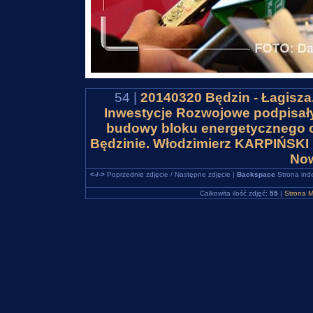
54 |
20140320 Będzin - Łagisza
Inwestycje Rozwojowe podpisał
budowy bloku energetycznego 
Będzinie. Włodzimierz KARPIŃSKI 
Now
<-/->
Poprzednie zdjęcie / Następne zdjęcie |
Backspace
Strona ind
Całkowita ilość zdjęć:
55
|
Strona M