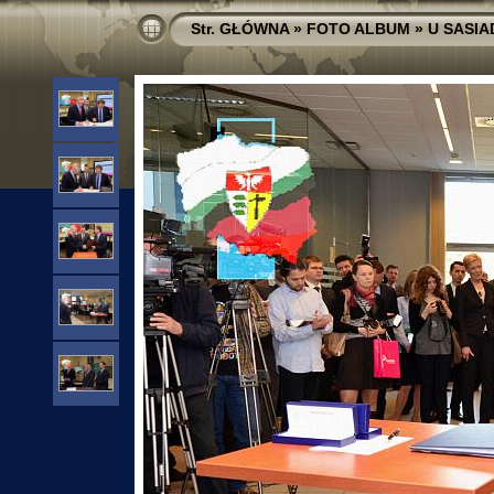
Str. GŁÓWNA
»
FOTO ALBUM
»
U SASI