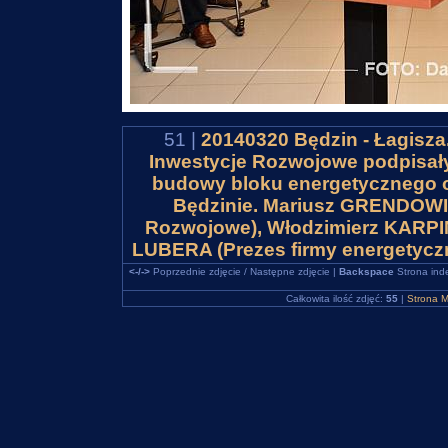
51 |
20140320 Będzin - Łagisza
Inwestycje Rozwojowe podpisał
budowy bloku energetycznego 
Będzinie. Mariusz GRENDOWIC
Rozwojowe), Włodzimierz KARPIŃ
LUBERA (Prezes firmy energetycz
<-/->
Poprzednie zdjęcie / Następne zdjęcie |
Backspace
Strona ind
Całkowita ilość zdjęć:
55
|
Strona M