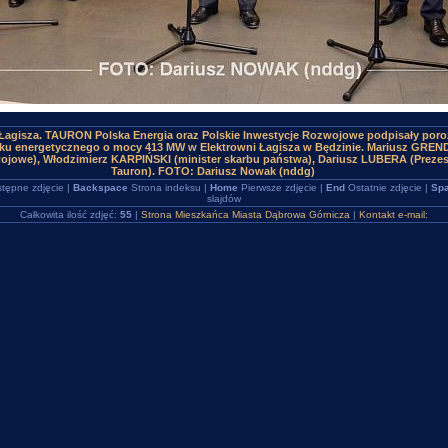
 Łagisza. TAURON Polska Energia oraz Polskie Inwestycje Rozwojowe podpisały por
ku energetycznego o mocy 413 MW w Elektrowni Łagisza w Będzinie. Mariusz GREN
ojowe), Włodzimierz KARPIŃSKI (minister skarbu państwa), Dariusz LUBERA (Prezes
Tauron). FOTO: Dariusz Nowak (nddg)
tępne zdjęcie |
Backspace
Strona indeksu |
Home
Pierwsze zdjęcie |
End
Ostatnie zdjęcie |
Spa
slajdów
Całkowita ilość zdjęć:
55
|
Strona Mieszkańca Miasta Dąbrowa Górnicza
|
Kontakt e-mail: