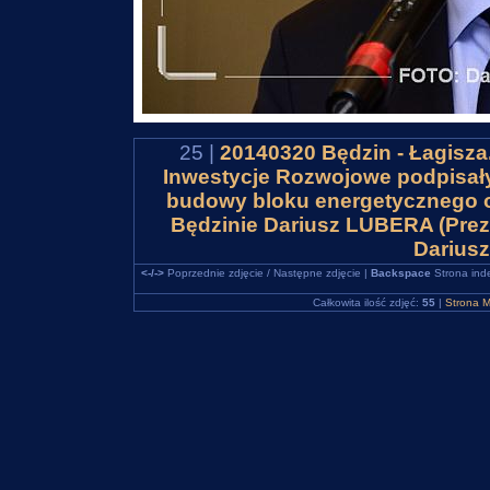
25 |
20140320 Będzin - Łagisza
Inwestycje Rozwojowe podpisał
budowy bloku energetycznego 
Będzinie Dariusz LUBERA (Prez
Darius
<-/->
Poprzednie zdjęcie / Następne zdjęcie |
Backspace
Strona ind
Całkowita ilość zdjęć:
55
|
Strona M