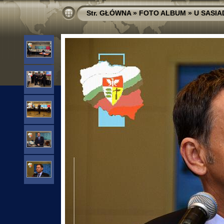
Str. GŁÓWNA
»
FOTO ALBUM
»
U SASI