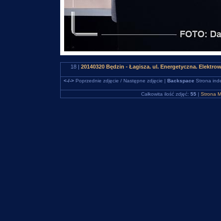
18 |
20140320 Będzin - Łagisza. ul. Energetyczna. Elektr
<-/->
Poprzednie zdjęcie / Następne zdjęcie |
Backspace
Strona ind
Całkowita ilość zdjęć:
55
|
Strona M