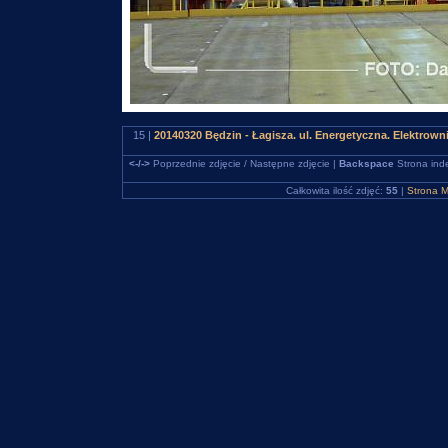
15 |
20140320 Będzin - Łagisza. ul. Energetyczna. Elektro
<-/->
Poprzednie zdjęcie / Następne zdjęcie |
Backspace
Strona ind
Całkowita ilość zdjęć:
55
|
Strona M