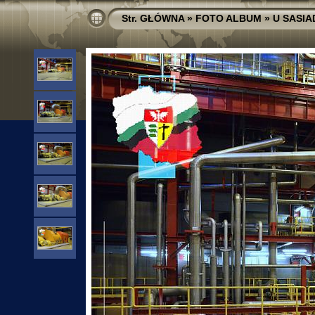
Str. GŁÓWNA
»
FOTO ALBUM
»
U SASI