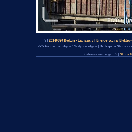
9 |
20140320 Będzin - Łagisza. ul. Energetyczna. Elektr
<-/->
Poprzednie zdjęcie / Następne zdjęcie |
Backspace
Strona ind
Całkowita ilość zdjęć:
55
|
Strona M