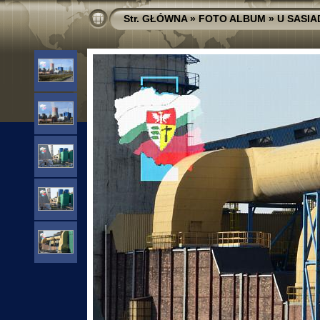
Str. GŁÓWNA
»
FOTO ALBUM
»
U SASI