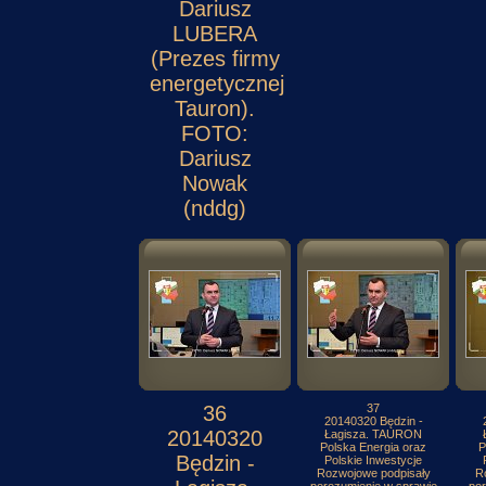
Dariusz
LUBERA
(Prezes firmy
energetycznej
Tauron).
FOTO:
Dariusz
Nowak
(nddg)
36
37
20140320 Będzin -
20140320
Łagisza. TAURON
Polska Energia oraz
P
Będzin -
Polskie Inwestycje
Rozwojowe podpisały
R