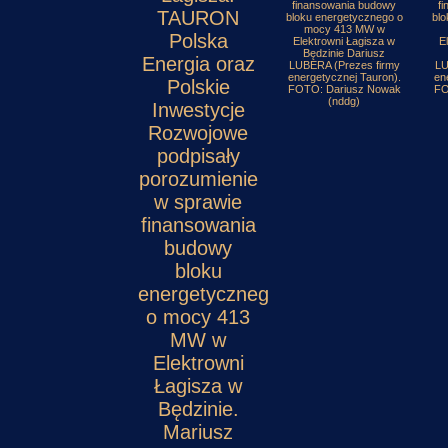
finansowania budowy
f
TAURON
bloku energetycznego o
blo
mocy 413 MW w
Polska
Elektrowni Łagisza w
E
Będzinie Dariusz
Energia oraz
LUBERA (Prezes firmy
LU
energetycznej Tauron).
en
Polskie
FOTO: Dariusz Nowak
FO
(nddg)
Inwestycje
Rozwojowe
podpisały
porozumienie
w sprawie
finansowania
budowy
bloku
energetycznego
o mocy 413
MW w
Elektrowni
Łagisza w
Będzinie.
Mariusz