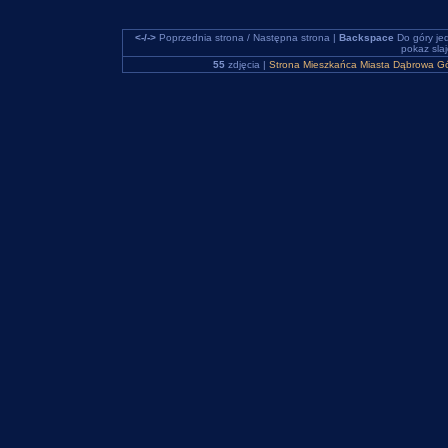
<-/->
Poprzednia strona / Następna strona |
Backspace
Do góry je
pokaz sla
55
zdjęcia |
Strona Mieszkańca Miasta Dąbrowa Gó