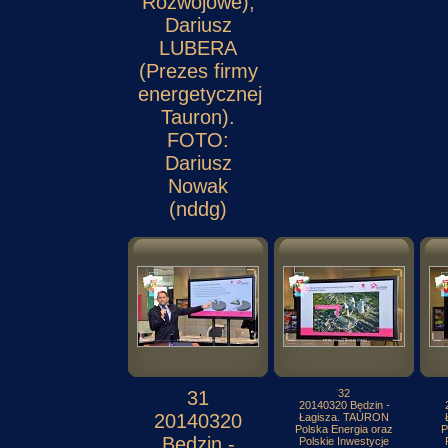
Rozwojowe),
Dariusz
LUBERA
(Prezes firmy
energetycznej
Tauron).
FOTO:
Dariusz
Nowak
(nddg)
31
32
20140320 Będzin -
20140320
Łagisza. TAURON
Polska Energia oraz
P
Będzin -
Polskie Inwestycje