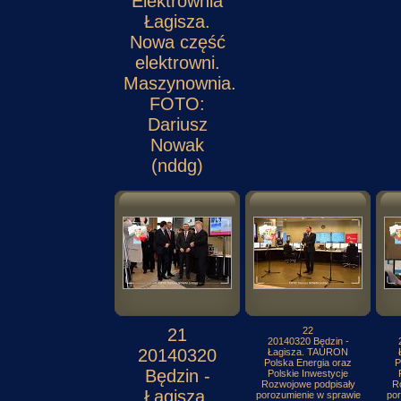
Elektrownia
Łagisza.
Nowa część
elektrowni.
Maszynownia.
FOTO:
Dariusz
Nowak
(nddg)
21
22
20140320 Będzin -
20140320
Łagisza. TAURON
Polska Energia oraz
P
Będzin -
Polskie Inwestycje
Rozwojowe podpisały
R
Łagisza.
porozumienie w sprawie
por