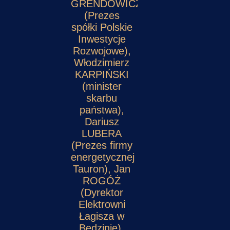
GRENDOWICZ
(Prezes
spółki Polskie
Inwestycje
Rozwojowe),
Włodzimierz
KARPIŃSKI
(minister
skarbu
państwa),
Dariusz
LUBERA
(Prezes firmy
energetycznej
Tauron), Jan
ROGÓŻ
(Dyrektor
Elektrowni
Łagisza w
Będzinie).