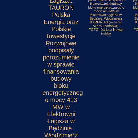
Łagisza.
porozumienie w sprawie
por
finansowania budowy
f
TAURON
bloku energetycznego o
blo
mocy 413 MW w
Polska
Elektrowni Łagisza w
E
Będzinie. Włodzimierz
Bę
Energia oraz
KARPIŃSKI (minister
K
skarbu państwa).
Polskie
FOTO: Dariusz Nowak
FO
(nddg)
Inwestycje
Rozwojowe
podpisały
porozumienie
w sprawie
finansowania
budowy
bloku
energetycznego
o mocy 413
MW w
Elektrowni
Łagisza w
Będzinie.
Włodzimierz