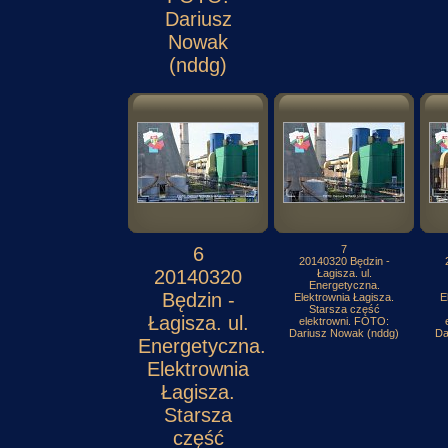
Dariusz
Nowak
(nddg)
6
7
20140320 Będzin -
20140320
Łagisza. ul.
Energetyczna.
Będzin -
Elektrownia Łagisza.
E
Starsza część
Łagisza. ul.
elektrowni. FOTO:
Dariusz Nowak (nddg)
Da
Energetyczna.
Elektrownia
Łagisza.
Starsza
część