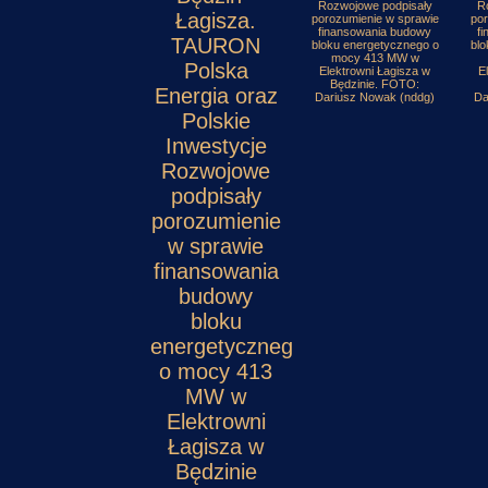
Rozwojowe podpisały
R
Łagisza.
porozumienie w sprawie
por
finansowania budowy
f
TAURON
bloku energetycznego o
blo
mocy 413 MW w
Polska
Elektrowni Łagisza w
E
Będzinie. FOTO:
Energia oraz
Dariusz Nowak (nddg)
Da
Polskie
Inwestycje
Rozwojowe
podpisały
porozumienie
w sprawie
finansowania
budowy
bloku
energetycznego
o mocy 413
MW w
Elektrowni
Łagisza w
Będzinie