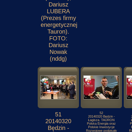
Dariusz
LUBERA
(Prezes firmy
energetycznej
Tauron).
FOTO:
Dariusz
Nowak
(nddg)
51
52
20140320 Będzin -
20140320
Łagisza. TAURON
Polska Energia oraz
P
Będzin -
Polskie Inwestycje
Rozwojowe podpisały
R