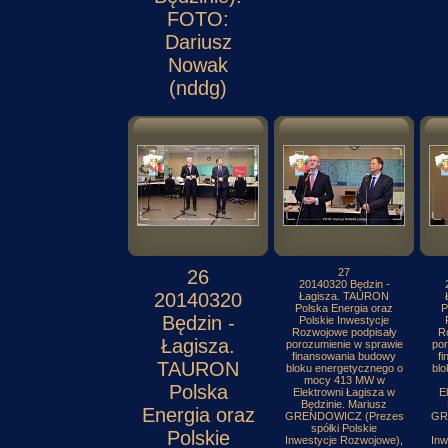
FOTO:
Dariusz
Nowak
(nddg)
26
27
20140320 Będzin -
20140320
Łagisza. TAURON
Polska Energia oraz
P
Będzin -
Polskie Inwestycje
Rozwojowe podpisały
R
Łagisza.
porozumienie w sprawie
por
finansowania budowy
f
TAURON
bloku energetycznego o
blo
mocy 413 MW w
Polska
Elektrowni Łagisza w
E
Będzinie. Mariusz
Energia oraz
GRENDOWICZ (Prezes
GR
spółki Polskie
Polskie
Inwestycje Rozwojowe),
Inw