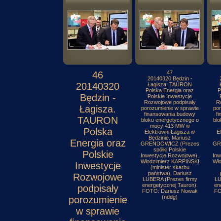
46
47
20140320 Będzin -
20140320
Łagisza. TAURON
Polska Energia oraz
P
Będzin -
Polskie Inwestycje
Rozwojowe podpisały
R
Łagisza.
porozumienie w sprawie
por
finansowania budowy
f
TAURON
bloku energetycznego o
blo
mocy 413 MW w
Polska
Elektrowni Łagisza w
E
Będzinie. Mariusz
Energia oraz
GRENDOWICZ (Prezes
GR
spółki Polskie
Polskie
Inwestycje Rozwojowe),
Inw
Włodzimierz KARPIŃSKI
Wło
Inwestycje
(minister skarbu
państwa), Dariusz
Rozwojowe
LUBERA (Prezes firmy
LU
energetycznej Tauron).
en
podpisały
FOTO: Dariusz Nowak
FO
(nddg)
porozumienie
w sprawie