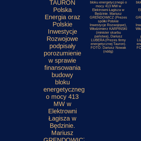
TAURON
bloku energetycznego o
blo
mocy 413 MW w
Polska
Elektrowni Łagisza w
E
Będzinie. Mariusz
Energia oraz
GRENDOWICZ (Prezes
GR
spółki Polskie
Polskie
Inwestycje Rozwojowe),
Inw
Włodzimierz KARPIŃSKI
Wło
Inwestycje
(minister skarbu
państwa), Dariusz
Rozwojowe
LUBERA (Prezes firmy
LU
energetycznej Tauron).
en
podpisały
FOTO: Dariusz Nowak
FO
(nddg)
porozumienie
w sprawie
finansowania
budowy
bloku
energetycznego
o mocy 413
MW w
Elektrowni
Łagisza w
Będzinie.
Mariusz
GRENDOWICZ