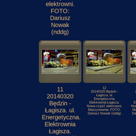
elektrowni.
FOTO:
Dariusz
Nowak
(nddg)
11
12
20140320 Będzin -
20140320
Łagisza. ul.
Energetyczna.
Będzin -
Elektrownia Łagisza.
E
Nowa część elektrowni.
Now
Łagisza. ul.
Maszynownia. FOTO:
Ma
Dariusz Nowak (nddg)
Da
Energetyczna.
Elektrownia
Łagisza.