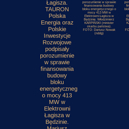
Łagisza.
porozumienie w sprawie
por
finansowania budowy
f
TAURON
bloku energetycznego o
blo
mocy 413 MW w
Polska
Elektrowni Łagisza w
E
Będzinie. Włodzimierz
Bę
Energia oraz
KARPIŃSKI (minister
K
skarbu państwa).
Polskie
FOTO: Dariusz Nowak
FO
(nddg)
Inwestycje
Rozwojowe
podpisały
porozumienie
w sprawie
finansowania
budowy
bloku
energetycznego
o mocy 413
MW w
Elektrowni
Łagisza w
Będzinie.
Mariusz