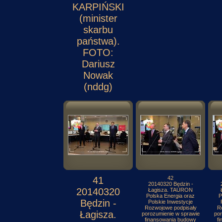
KARPIŃSKI
(minister
skarbu
państwa).
FOTO:
Dariusz
Nowak
(nddg)
41
42
20140320 Będzin -
20140320
Łagisza. TAURON
Polska Energia oraz
P
Będzin -
Polskie Inwestycje
Rozwojowe podpisały
R
Łagisza.
porozumienie w sprawie
por
finansowania budowy
f