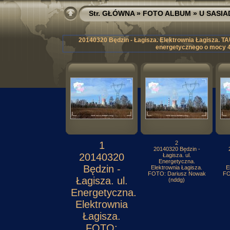
Str. GŁÓWNA
»
FOTO ALBUM
»
U SASI
20140320 Będzin - Łagisza. Elektrownia Łagisza. T
energetycznego o mocy 4
1
2
20140320 Będzin -
20140320
Łagisza. ul.
Energetyczna.
Będzin -
Elektrownia Łagisza.
E
FOTO: Dariusz Nowak
FO
Łagisza. ul.
(nddg)
Energetyczna.
Elektrownia
Łagisza.
FOTO: