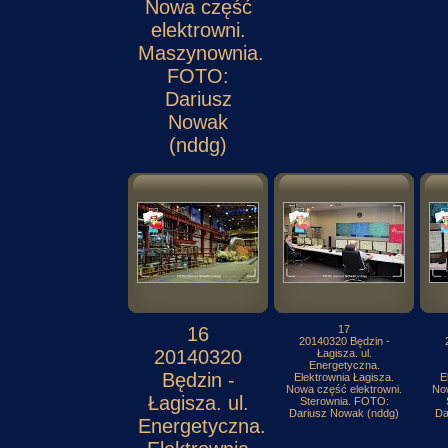
Nowa część
elektrowni.
Maszynownia.
FOTO:
Dariusz
Nowak
(nddg)
16
17
20140320 Będzin -
20140320
Łagisza. ul.
Energetyczna.
Będzin -
Elektrownia Łagisza.
E
Nowa część elektrowni.
Now
Łagisza. ul.
Sterownia. FOTO:
Dariusz Nowak (nddg)
Da
Energetyczna.