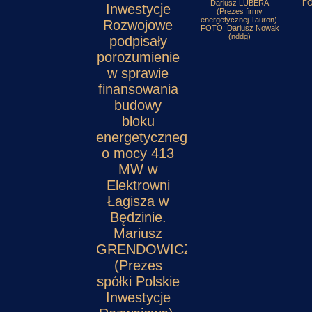
Dariusz LUBERA
FO
Inwestycje
(Prezes firmy
energetycznej Tauron).
Rozwojowe
FOTO: Dariusz Nowak
(nddg)
podpisały
porozumienie
w sprawie
finansowania
budowy
bloku
energetycznego
o mocy 413
MW w
Elektrowni
Łagisza w
Będzinie.
Mariusz
GRENDOWICZ
(Prezes
spółki Polskie
Inwestycje