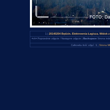
1 |
20140204 Będzin. Elektrownia Łagisza. Widok 
<-/->
Poprzednie zdjęcie / Następne zdjęcie |
Backspace
Strona ind
Całkowita ilość zdjęć:
1
|
Strona M