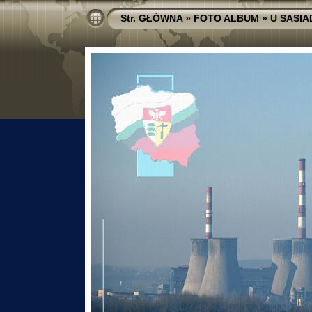
Str. GŁÓWNA
»
FOTO ALBUM
»
U SASI