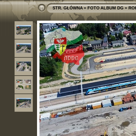
STR. GŁÓWNA
»
FOTO ALBUM DG
»
RO