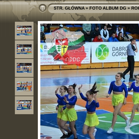
STR. GŁÓWNA
»
FOTO ALBUM DG
»
RO