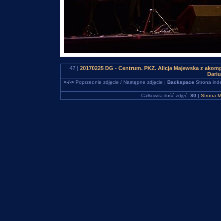
47 |
20170225 DG - Centrum. PKZ. Alicja Majewska z ako
Dari
<-/->
Poprzednie zdjęcie / Następne zdjęcie |
Backspace
Strona ind
Całkowita ilość zdjęć:
80
|
Strona M