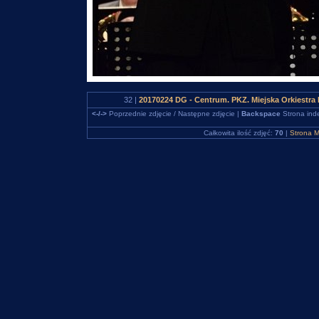
32 |
20170224 DG - Centrum. PKZ. Miejska Orkiestr
<-/->
Poprzednie zdjęcie / Następne zdjęcie |
Backspace
Strona ind
Całkowita ilość zdjęć:
70
|
Strona M