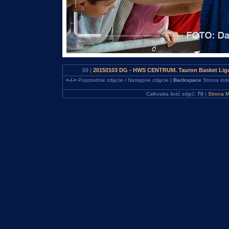
69 |
20150103 DG - HWS CENTRUM. Tauron Basket Liga
<-/->
Poprzednie zdjęcie / Następne zdjęcie |
Backspace
Strona ind
Całkowita ilość zdjęć:
70
|
Strona M