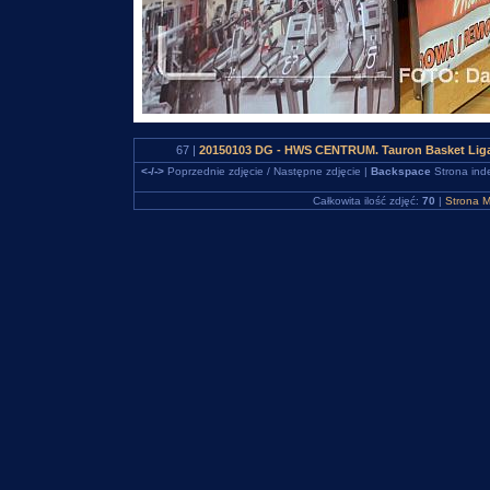
67 |
20150103 DG - HWS CENTRUM. Tauron Basket Liga
<-/->
Poprzednie zdjęcie / Następne zdjęcie |
Backspace
Strona ind
Całkowita ilość zdjęć:
70
|
Strona M