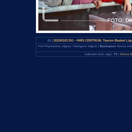
66 |
20150103 DG - HWS CENTRUM. Tauron Basket Liga
<-/->
Poprzednie zdjęcie / Następne zdjęcie |
Backspace
Strona ind
Całkowita ilość zdjęć:
70
|
Strona M