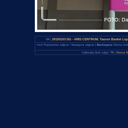
64 |
20150103 DG - HWS CENTRUM. Tauron Basket Liga
<-/->
Poprzednie zdjęcie / Następne zdjęcie |
Backspace
Strona ind
Całkowita ilość zdjęć:
70
|
Strona M