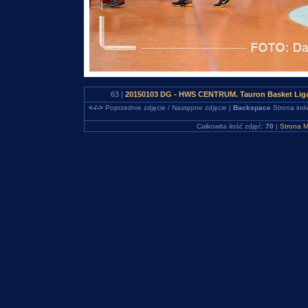
63 |
20150103 DG - HWS CENTRUM. Tauron Basket Liga
<-/->
Poprzednie zdjęcie / Następne zdjęcie |
Backspace
Strona ind
Całkowita ilość zdjęć:
70
|
Strona M