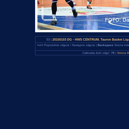
53 |
20150103 DG - HWS CENTRUM. Tauron Basket Liga
<-/->
Poprzednie zdjęcie / Następne zdjęcie |
Backspace
Strona ind
Całkowita ilość zdjęć:
70
|
Strona M