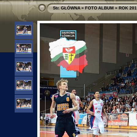
Str. GŁÓWNA
»
FOTO ALBUM
»
ROK 201