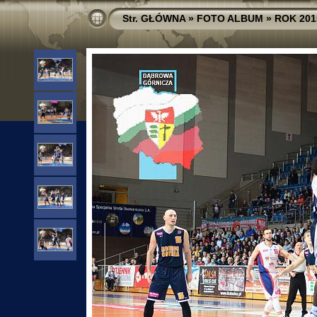
Str. GŁÓWNA
»
FOTO ALBUM
»
ROK 201