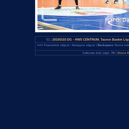
51 |
20150103 DG - HWS CENTRUM. Tauron Basket Liga
<-/->
Poprzednie zdjęcie / Następne zdjęcie |
Backspace
Strona ind
Całkowita ilość zdjęć:
70
|
Strona M