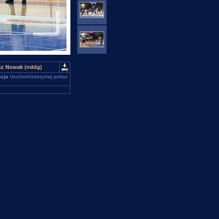
sz Nowak (nddg)
cja
Uruchom/zatrzymaj pokaz