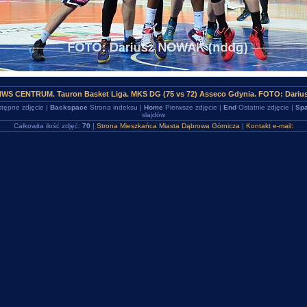
HWS CENTRUM. Tauron Basket Liga. MKS DG (75 vs 72) Asseco Gdynia. FOTO: Dariu
tępne zdjęcie |
Backspace
Strona indeksu |
Home
Pierwsze zdjęcie |
End
Ostatnie zdjęcie |
Spa
slajdów
Całkowita ilość zdjęć:
70
|
Strona Mieszkańca Miasta Dąbrowa Górnicza
|
Kontakt e-mail: