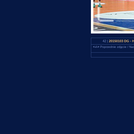
42 |
20150103 DG - 
<-/->
Poprzednie zdjęcie / Nas