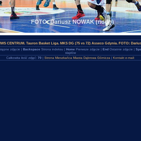
HWS CENTRUM. Tauron Basket Liga. MKS DG (75 vs 72) Asseco Gdynia. FOTO: Dariu
tępne zdjęcie |
Backspace
Strona indeksu |
Home
Pierwsze zdjęcie |
End
Ostatnie zdjęcie |
Spa
slajdów
Całkowita ilość zdjęć:
70
|
Strona Mieszkańca Miasta Dąbrowa Górnicza
|
Kontakt e-mail: