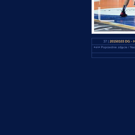
37 |
20150103 DG - 
<-/->
Poprzednie zdjęcie / Nas