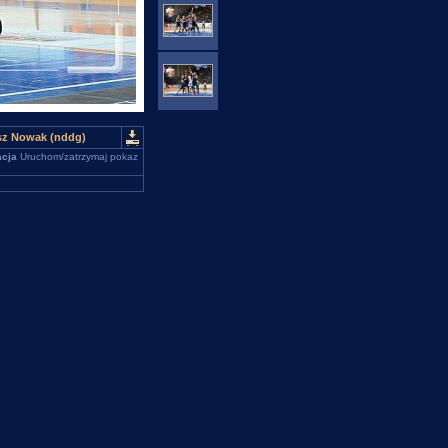
sz Nowak (nddg)
cja
Uruchom/zatrzymaj pokaz