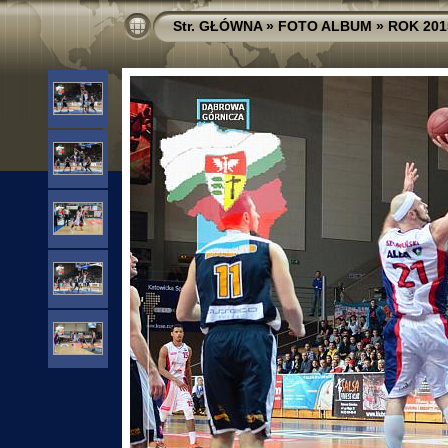
Str. GŁÓWNA
»
FOTO ALBUM
»
ROK 201