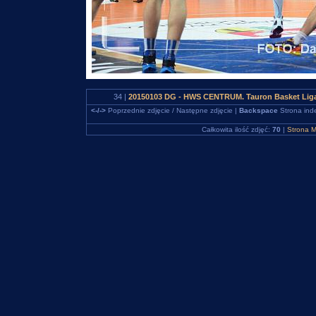
34 |
20150103 DG - HWS CENTRUM. Tauron Basket Liga
<-/->
Poprzednie zdjęcie / Następne zdjęcie |
Backspace
Strona ind
Całkowita ilość zdjęć:
70
|
Strona M