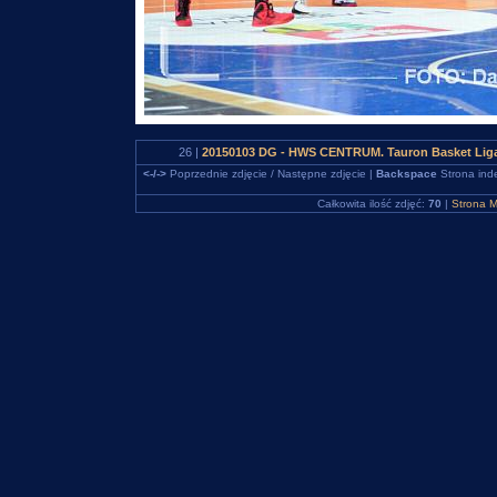
26 |
20150103 DG - HWS CENTRUM. Tauron Basket Liga
<-/->
Poprzednie zdjęcie / Następne zdjęcie |
Backspace
Strona ind
Całkowita ilość zdjęć:
70
|
Strona M