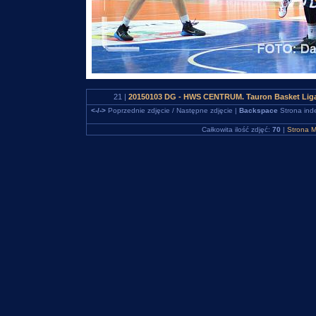
21 |
20150103 DG - HWS CENTRUM. Tauron Basket Liga
<-/->
Poprzednie zdjęcie / Następne zdjęcie |
Backspace
Strona ind
Całkowita ilość zdjęć:
70
|
Strona M