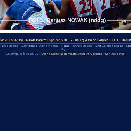
HWS CENTRUM. Tauron Basket Liga. MKS DG (75 vs 72) Asseco Gdynia. FOTO: Dariu
tępne zdjęcie |
Backspace
Strona indeksu |
Home
Pierwsze zdjęcie |
End
Ostatnie zdjęcie |
Spa
slajdów
Całkowita ilość zdjęć:
70
|
Strona Mieszkańca Miasta Dąbrowa Górnicza
|
Kontakt e-mail: