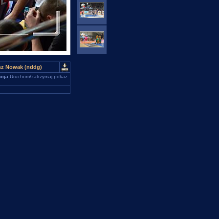
sz Nowak (nddg)
cja
Uruchom/zatrzymaj pokaz