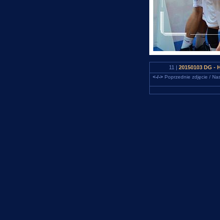
11 |
20150103 DG - 
<-/->
Poprzednie zdjęcie / Nas