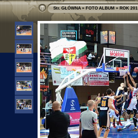
Str. GŁÓWNA
»
FOTO ALBUM
»
ROK 201