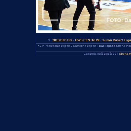
9 |
20150103 DG - HWS CENTRUM. Tauron Basket Liga.
<-/->
Poprzednie zdjęcie / Następne zdjęcie |
Backspace
Strona ind
Całkowita ilość zdjęć:
70
|
Strona M