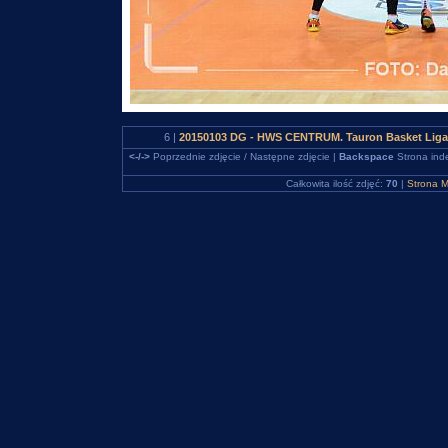
6 |
20150103 DG - HWS CENTRUM. Tauron Basket Liga.
<-/->
Poprzednie zdjęcie / Następne zdjęcie |
Backspace
Strona ind
Całkowita ilość zdjęć:
70
|
Strona M