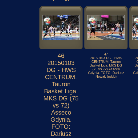
46
47
20150103 DG - HWS
2
20150103
CENTRUM. Tauron
Basket Liga. MKS DG
B
DG - HWS
(75 vs 72) Asseco
Gdynia. FOTO: Dariusz
Gd
CENTRUM.
Nowak (nddg)
Tauron
Basket Liga.
MKS DG (75
vs 72)
Asseco
Gdynia.
FOTO:
Dariusz