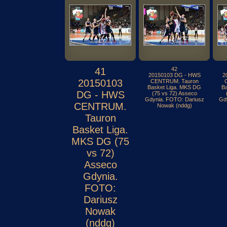
41
42
20150103 DG - HWS
2
20150103
CENTRUM. Tauron
Basket Liga. MKS DG
B
DG - HWS
(75 vs 72) Asseco
Gdynia. FOTO: Dariusz
Gd
CENTRUM.
Nowak (nddg)
Tauron
Basket Liga.
MKS DG (75
vs 72)
Asseco
Gdynia.
FOTO:
Dariusz
Nowak
(nddg)