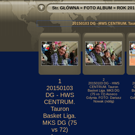
Str. GŁÓWNA
»
FOTO ALBUM
»
ROK 201
20150103 DG - HWS CENTRUM. Tauro
1
2
20150103 DG - HWS
2
20150103
CENTRUM. Tauron
Basket Liga. MKS DG
B
DG - HWS
(75 vs 72) Asseco
Gdynia. FOTO: Dariusz
Gd
CENTRUM.
Nowak (nddg)
Tauron
Basket Liga.
MKS DG (75
vs 72)