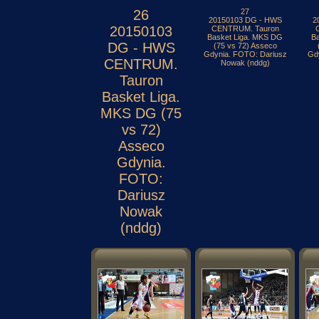
26
27
20150103 DG - HWS
2
20150103
CENTRUM. Tauron
Basket Liga. MKS DG
B
DG - HWS
(75 vs 72) Asseco
Gdynia. FOTO: Dariusz
Gd
CENTRUM.
Nowak (nddg)
Tauron
Basket Liga.
MKS DG (75
vs 72)
Asseco
Gdynia.
FOTO:
Dariusz
Nowak
(nddg)