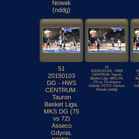
Nowak
(nddg)
51
52
20150103 DG - HWS
2
20150103
CENTRUM. Tauron
Basket Liga. MKS DG
B
DG - HWS
(75 vs 72) Asseco
Gdynia. FOTO: Dariusz
Gd
CENTRUM.
Nowak (nddg)
Tauron
Basket Liga.
MKS DG (75
vs 72)
Asseco
Gdynia.