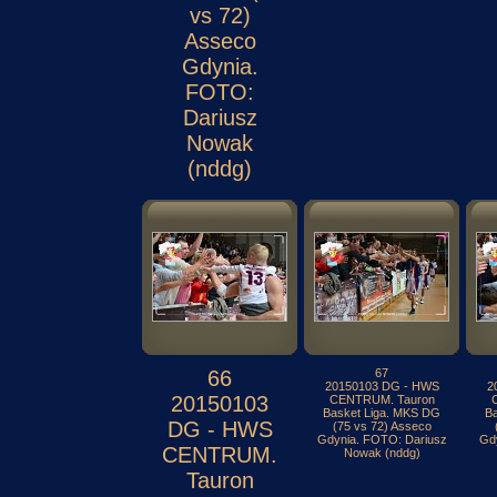
vs 72)
Asseco
Gdynia.
FOTO:
Dariusz
Nowak
(nddg)
66
67
20150103 DG - HWS
2
20150103
CENTRUM. Tauron
Basket Liga. MKS DG
B
DG - HWS
(75 vs 72) Asseco
Gdynia. FOTO: Dariusz
Gd
CENTRUM.
Nowak (nddg)
Tauron