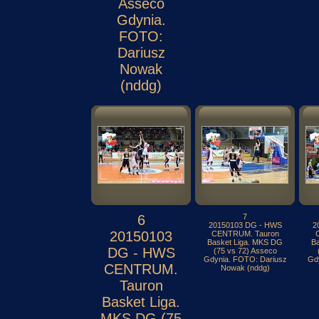
Asseco
Gdynia.
FOTO:
Dariusz
Nowak
(nddg)
6
7
20150103 DG - HWS
2
20150103
CENTRUM. Tauron
Basket Liga. MKS DG
B
DG - HWS
(75 vs 72) Asseco
Gdynia. FOTO: Dariusz
Gd
CENTRUM.
Nowak (nddg)
Tauron
Basket Liga.
MKS DG (75