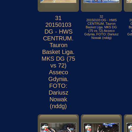
31
32
20150103 DG - HWS
2
20150103
CENTRUM. Tauron
Basket Liga. MKS DG
B
DG - HWS
(75 vs 72) Asseco
Gdynia. FOTO: Dariusz
Gd
CENTRUM.
Nowak (nddg)
Tauron
Basket Liga.
MKS DG (75
vs 72)
Asseco
Gdynia.
FOTO:
Dariusz
Nowak
(nddg)