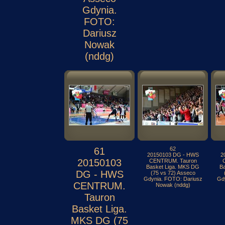
Gdynia.
FOTO:
Dariusz
Nowak
(nddg)
61
62
20150103 DG - HWS
2
20150103
CENTRUM. Tauron
Basket Liga. MKS DG
B
DG - HWS
(75 vs 72) Asseco
Gdynia. FOTO: Dariusz
Gd
CENTRUM.
Nowak (nddg)
Tauron
Basket Liga.
MKS DG (75