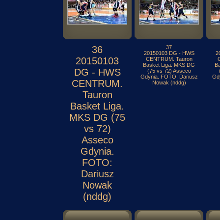
36
37
20150103 DG - HWS
2
20150103
CENTRUM. Tauron
Basket Liga. MKS DG
B
DG - HWS
(75 vs 72) Asseco
Gdynia. FOTO: Dariusz
Gd
CENTRUM.
Nowak (nddg)
Tauron
Basket Liga.
MKS DG (75
vs 72)
Asseco
Gdynia.
FOTO:
Dariusz
Nowak
(nddg)