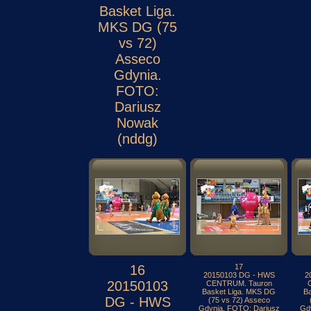
Basket Liga.
MKS DG (75
vs 72)
Asseco
Gdynia.
FOTO:
Dariusz
Nowak
(nddg)
16
17
20150103 DG - HWS
2
20150103
CENTRUM. Tauron
Basket Liga. MKS DG
B
DG - HWS
(75 vs 72) Asseco
Gdynia. FOTO: Dariusz
Gd