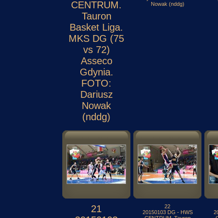
CENTRUM.
Nowak (nddg)
Tauron
Basket Liga.
MKS DG (75
vs 72)
Asseco
Gdynia.
FOTO:
Dariusz
Nowak
(nddg)
21
22
20150103 DG - HWS
2