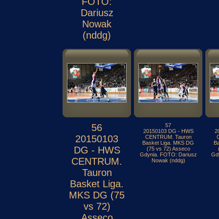
FOTO:
Dariusz
Nowak
(nddg)
56
57
20150103 DG - HWS
2
20150103
CENTRUM. Tauron
Basket Liga. MKS DG
B
DG - HWS
(75 vs 72) Asseco
Gdynia. FOTO: Dariusz
Gd
CENTRUM.
Nowak (nddg)
Tauron
Basket Liga.
MKS DG (75
vs 72)
Asseco