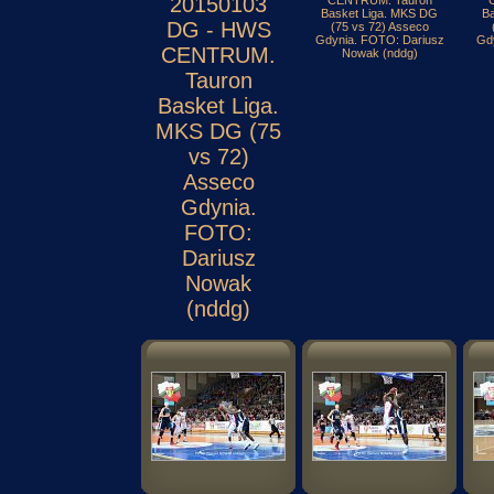
20150103
CENTRUM. Tauron
Basket Liga. MKS DG
B
DG - HWS
(75 vs 72) Asseco
Gdynia. FOTO: Dariusz
Gd
CENTRUM.
Nowak (nddg)
Tauron
Basket Liga.
MKS DG (75
vs 72)
Asseco
Gdynia.
FOTO:
Dariusz
Nowak
(nddg)