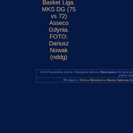
Basket Liga.
MKS DG (75
vs 72)
Asseco
Gdynia.
FOTO:
Dariusz
Nowak
(nddg)
<-/->
Poprzednia strona / Następna strona |
Backspace
Do góry je
pokaz sla
70
zdjęcia |
Strona Mieszkańca Miasta Dąbrowa Gó