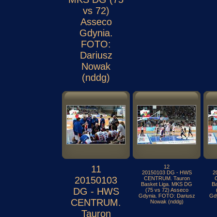
vs 72)
Asseco
Gdynia.
FOTO:
Dariusz
Nowak
(nddg)
11
12
20150103 DG - HWS
2
20150103
CENTRUM. Tauron
Basket Liga. MKS DG
B
DG - HWS
(75 vs 72) Asseco
Gdynia. FOTO: Dariusz
Gd
CENTRUM.
Nowak (nddg)
Tauron