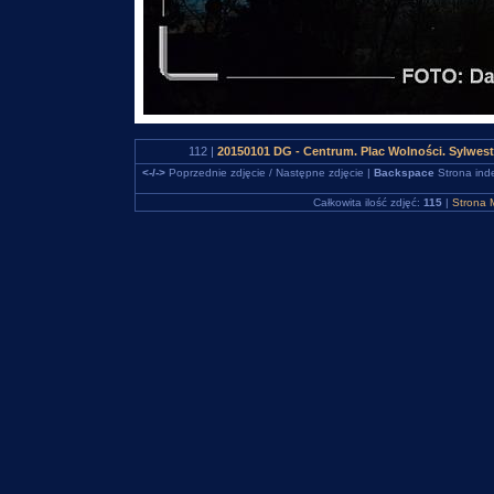
112 |
20150101 DG - Centrum. Plac Wolności. Sylwe
<-/->
Poprzednie zdjęcie / Następne zdjęcie |
Backspace
Strona ind
Całkowita ilość zdjęć:
115
|
Strona 