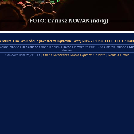
Centrum. Plac Wolności. Sylwester w Dąbrowie. Witaj NOWY ROKU. FEEL. FOTO: Dar
tępne zdjęcie |
Backspace
Strona indeksu |
Home
Pierwsze zdjęcie |
End
Ostatnie zdjęcie |
Spa
slajdów
Całkowita ilość zdjęć:
115
|
Strona Mieszkańca Miasta Dąbrowa Górnicza
|
Kontakt e-mail: