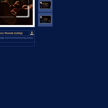
iusz Nowak (nddg)
cja
Uruchom/zatrzymaj pokaz