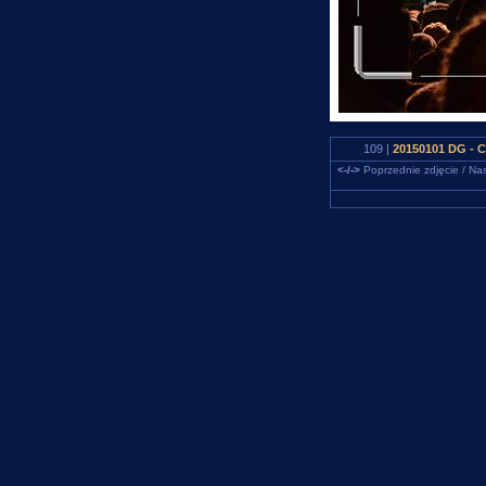
109 |
20150101 DG - 
<-/->
Poprzednie zdjęcie / Nas