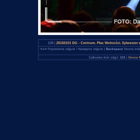
108 |
20150101 DG - Centrum. Plac Wolności. Sylweste
<-/->
Poprzednie zdjęcie / Następne zdjęcie |
Backspace
Strona ind
Całkowita ilość zdjęć:
115
|
Strona 