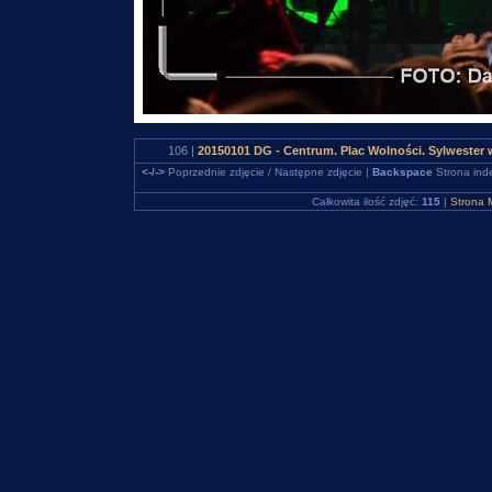
106 |
20150101 DG - Centrum. Plac Wolności. Sylweste
<-/->
Poprzednie zdjęcie / Następne zdjęcie |
Backspace
Strona ind
Całkowita ilość zdjęć:
115
|
Strona 