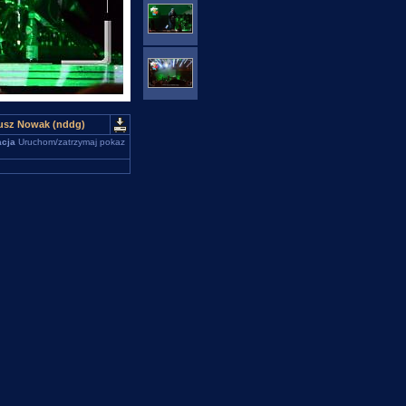
iusz Nowak (nddg)
cja
Uruchom/zatrzymaj pokaz