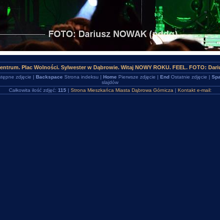
Centrum. Plac Wolności. Sylwester w Dąbrowie. Witaj NOWY ROKU. FEEL. FOTO: Dar
tępne zdjęcie |
Backspace
Strona indeksu |
Home
Pierwsze zdjęcie |
End
Ostatnie zdjęcie |
Spa
slajdów
Całkowita ilość zdjęć:
115
|
Strona Mieszkańca Miasta Dąbrowa Górnicza
|
Kontakt e-mail: