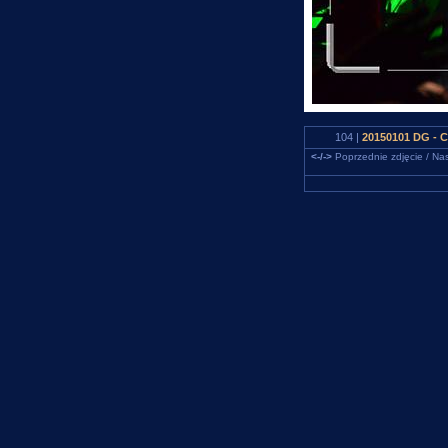
104 |
20150101 DG - 
<-/->
Poprzednie zdjęcie / Nas