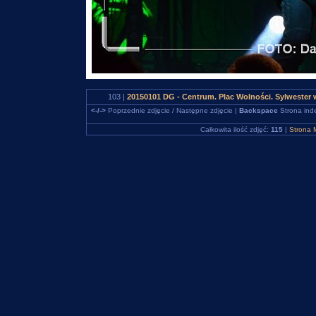
103 |
20150101 DG - Centrum. Plac Wolności. Sylweste
<-/->
Poprzednie zdjęcie / Następne zdjęcie |
Backspace
Strona ind
Całkowita ilość zdjęć:
115
|
Strona 