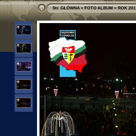
Str. GŁÓWNA
»
FOTO ALBUM
»
ROK 201