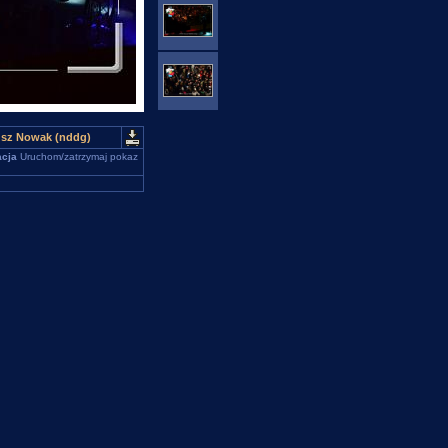
usz Nowak (nddg)
cja
Uruchom/zatrzymaj pokaz