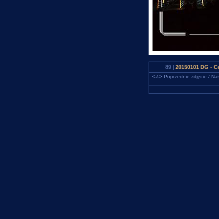
89 |
20150101 DG - C
<-/->
Poprzednie zdjęcie / Nas