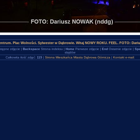
entrum. Plac Wolności. Sylwester w Dąbrowie. Witaj NOWY ROKU. FEEL. FOTO: Dari
tępne zdjęcie |
Backspace
Strona indeksu |
Home
Pierwsze zdjęcie |
End
Ostatnie zdjęcie |
Spa
slajdów
Całkowita ilość zdjęć:
115
|
Strona Mieszkańca Miasta Dąbrowa Górnicza
|
Kontakt e-mail: