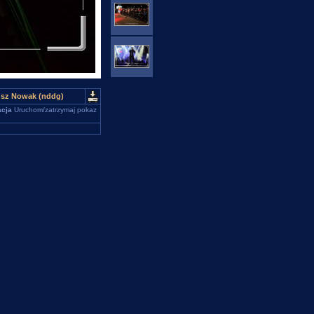
usz Nowak (nddg)
cja
Uruchom/zatrzymaj pokaz