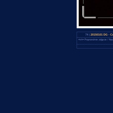
74 |
20150101 DG - C
<-/->
Poprzednie zdjęcie / Nas