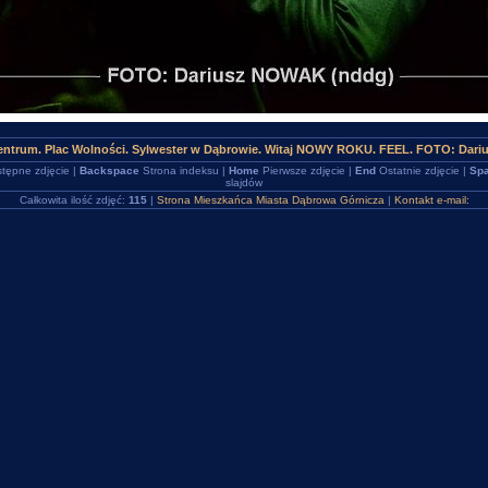
entrum. Plac Wolności. Sylwester w Dąbrowie. Witaj NOWY ROKU. FEEL. FOTO: Dari
tępne zdjęcie |
Backspace
Strona indeksu |
Home
Pierwsze zdjęcie |
End
Ostatnie zdjęcie |
Spa
slajdów
Całkowita ilość zdjęć:
115
|
Strona Mieszkańca Miasta Dąbrowa Górnicza
|
Kontakt e-mail: