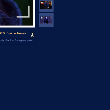
FOTO: Dariusz Nowak
cja
Uruchom/zatrzymaj pokaz