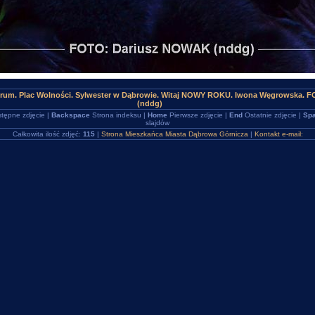
trum. Plac Wolności. Sylwester w Dąbrowie. Witaj NOWY ROKU. Iwona Węgrowska. 
(nddg)
tępne zdjęcie |
Backspace
Strona indeksu |
Home
Pierwsze zdjęcie |
End
Ostatnie zdjęcie |
Spa
slajdów
Całkowita ilość zdjęć:
115
|
Strona Mieszkańca Miasta Dąbrowa Górnicza
|
Kontakt e-mail: