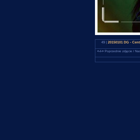
49 |
20150101 DG - Cen
<-/->
Poprzednie zdjęcie / Nas