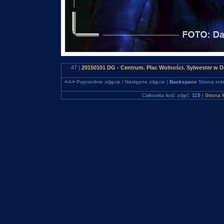
47 |
20150101 DG - Centrum. Plac Wolności. Sylwester w
<-/->
Poprzednie zdjęcie / Następne zdjęcie |
Backspace
Strona ind
Całkowita ilość zdjęć:
115
|
Strona 