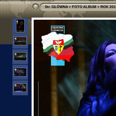
Str. GŁÓWNA
»
FOTO ALBUM
»
ROK 201