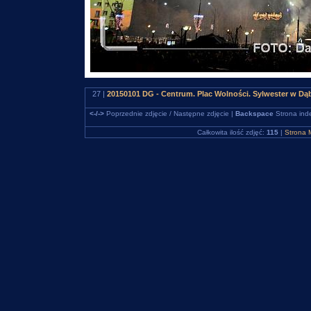
27 |
20150101 DG - Centrum. Plac Wolności. Sylwester w D
<-/->
Poprzednie zdjęcie / Następne zdjęcie |
Backspace
Strona ind
Całkowita ilość zdjęć:
115
|
Strona 