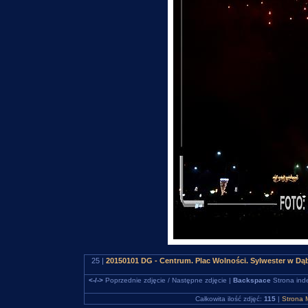
25 |
20150101 DG - Centrum. Plac Wolności. Sylwester w D
<-/->
Poprzednie zdjęcie / Następne zdjęcie |
Backspace
Strona ind
Całkowita ilość zdjęć:
115
|
Strona 