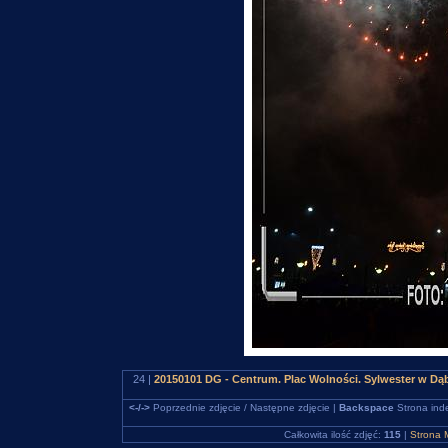
24 |
20150101 DG - Centrum. Plac Wolności. Sylwester w D
<-/->
Poprzednie zdjęcie / Następne zdjęcie |
Backspace
Strona ind
Całkowita ilość zdjęć:
115
|
Strona 